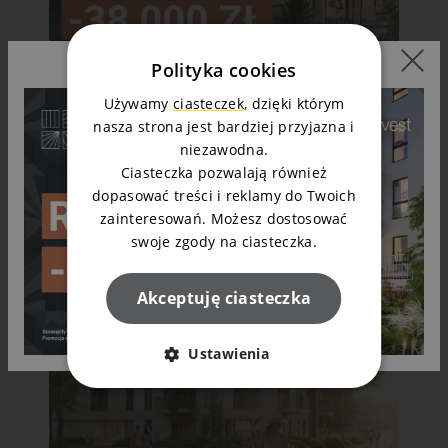
Polityka cookies
Używamy
ciasteczek
, dzięki którym
07.08.2026
nasza strona jest bardziej przyjazna i
Wyjątkowa OFERTA SPECJALNA
niezawodna.
NOWE FLISY. Wybrane mieszkania z
Ciasteczka pozwalają również
rabatem nawet do 38 000 zł!
dopasować treści i reklamy do Twoich
zainteresowań. Możesz dostosować
Czytaj dalej
swoje zgody na ciasteczka.
Akceptuję ciasteczka
Ustawienia