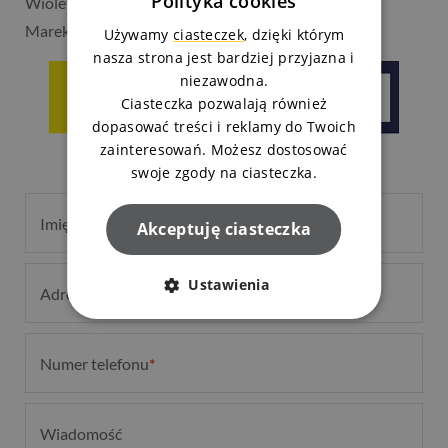
Polityka cookies
Wioleta Daniłowska tel.
525 119 011
Marek Jasiński tel.
525 119 015
Używamy
ciasteczek
, dzięki którym
nasza strona jest bardziej przyjazna i
niezawodna.
Ciasteczka pozwalają również
dopasować treści i reklamy do Twoich
zainteresowań. Możesz dostosować
swoje zgody na ciasteczka.
Imię i nazwisko
*
Akceptuję ciasteczka
Ustawienia
Adres e-mail
*
Numer telefonu
*
Wiadomość