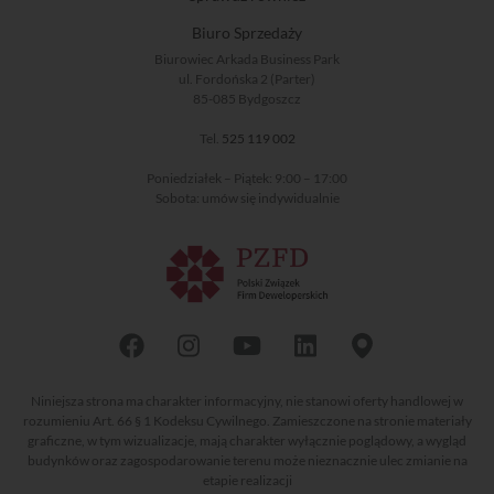
Biuro Sprzedaży
Biurowiec Arkada Business Park
ul. Fordońska 2 (Parter)
85-085 Bydgoszcz
Tel.
525 119 002
Poniedziałek – Piątek: 9:00 – 17:00
Sobota: umów się indywidualnie
Niniejsza strona ma charakter informacyjny, nie stanowi oferty handlowej w
rozumieniu Art. 66 § 1 Kodeksu Cywilnego. Zamieszczone na stronie materiały
graficzne, w tym wizualizacje, mają charakter wyłącznie poglądowy, a wygląd
budynków oraz zagospodarowanie terenu może nieznacznie ulec zmianie na
etapie realizacji