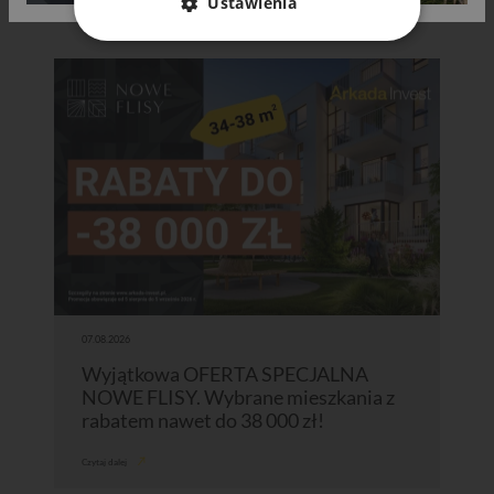
Ustawienia
07.08.2026
Wyjątkowa OFERTA SPECJALNA
NOWE FLISY. Wybrane mieszkania z
rabatem nawet do 38 000 zł!
Czytaj dalej