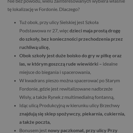
Nie bez powodu, wielu zainteresowanych wybiera właśnie
tę lokalizację w Fordonie. Dlaczego?
Tuż obok, przy ulicy Sielskiej jest Szkoła
Podstawowa nr 27, więc
dzieci maja prostą drogę
do szkoły, bez konieczności przechodzenia przez
ruchliwą ulicę,
Obok szkoły jest duże boisko do gry w piłkę oraz
las, w którym goszczą rude wiewiórki –
idealne
miejsce do biegania i spacerowania,
W kwadrans pieszo można spacerować po Starym
Fordonie, gdzie jest rewitalizowane nadbrzeże
Wisły, a także Rynek z multimedialną fontanną,
Idąc ulicą Produkcyjną w kierunku ulicy Brzechwy
znajdują się sklep spożywczy, piekarnia, cukiernia,
a także poczta,
Bonusem jest
nowy paczkomat, przy ulicy Przy