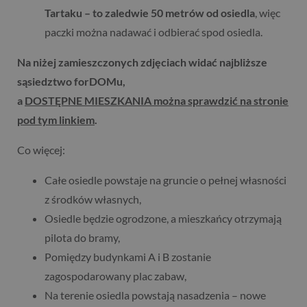
Tartaku – to zaledwie 50 metrów od osiedla
, więc
paczki można nadawać i odbierać spod osiedla.
Na niżej zamieszczonych zdjęciach widać najbliższe
sąsiedztwo forDOMu,
a
DOSTĘPNE MIESZKANIA można sprawdzić na stronie
pod tym linkiem
.
Co więcej:
Całe osiedle powstaje na gruncie o pełnej własności
z środków własnych,
Osiedle będzie ogrodzone, a mieszkańcy otrzymają
pilota do bramy,
Pomiędzy budynkami A i B zostanie
zagospodarowany plac zabaw,
Na terenie osiedla powstają nasadzenia – nowe