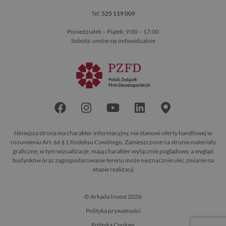
Tel.
525 119 009
Poniedziałek – Piątek: 9:00 – 17:00
Sobota: umów się indywidualnie
Niniejsza strona ma charakter informacyjny, nie stanowi oferty handlowej w
rozumieniu Art. 66 § 1 Kodeksu Cywilnego. Zamieszczone na stronie materiały
graficzne, w tym wizualizacje, mają charakter wyłącznie poglądowy, a wygląd
budynków oraz zagospodarowanie terenu może nieznacznie ulec zmianie na
etapie realizacji
© Arkada Invest 2026
Polityka prywatności
Polityka Cookies