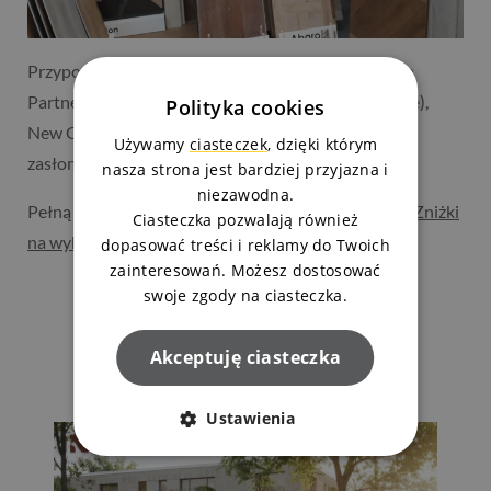
Przypominamy, że znajdziecie tam też salony innych
Partnerów m.in. Cerstyl (płytki gresowe i ceramiczne),
Polityka cookies
New Concept (łóżka i materace) i Eurofirany (firany,
Używamy
ciasteczek
, dzięki którym
zasłony i dekoracje).
nasza strona jest bardziej przyjazna i
niezawodna.
Pełną listę firm partnerskich znajdziecie w zakładce
Zniżki
Ciasteczka pozwalają również
na wykończenie
.
dopasować treści i reklamy do Twoich
zainteresowań. Możesz dostosować
swoje zgody na ciasteczka.
Ostatnie aktualności
Akceptuję ciasteczka
Ustawienia