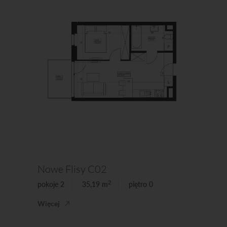
Nowe Flisy C02
2
pokoje 2
35,19 m
piętro 0
Więcej