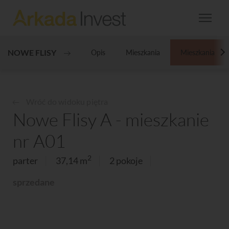
NOWE FLISY
Opis
Mieszkania
Mieszkania
N
Wróć do widoku piętra
Nowe Flisy A - mieszkanie
nr A01
2
parter
37,14 m
2 pokoje
sprzedane