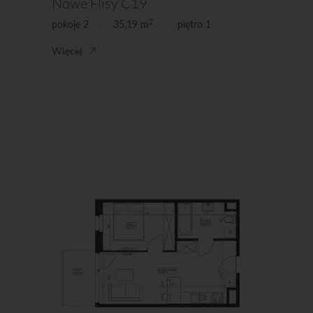
Nowe Flisy C19
2
pokoje 2
35,19 m
piętro 1
Więcej