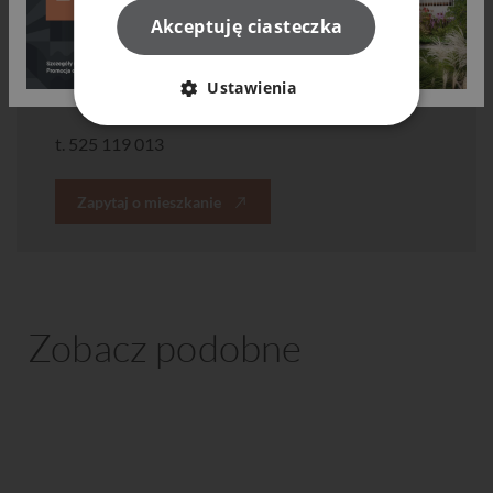
Akceptuję ciasteczka
Wioleta Daniłowska
Ustawienia
Doradca klienta
t.
525 119 013
Zapytaj o mieszkanie
Zobacz podobne