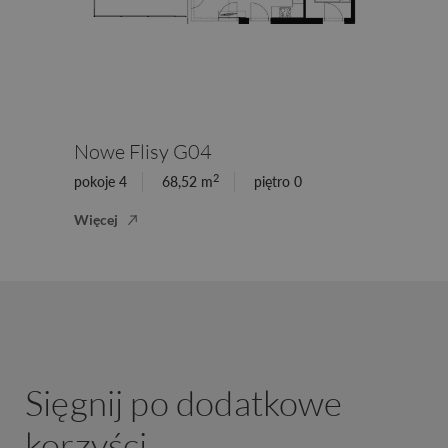
Nowe Flisy G04
2
pokoje 4
68,52 m
piętro 0
Więcej
Sięgnij po dodatkowe
korzyści