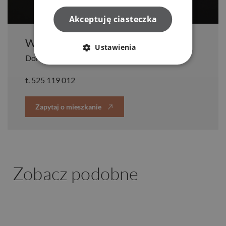
Akceptuję ciasteczka
Wioleta Daniłowska
Ustawienia
Doradca klienta
t.
525 119 012
Zapytaj o mieszkanie
Zobacz podobne