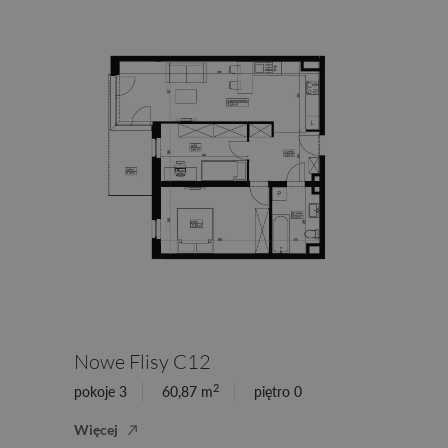
Nowe Flisy C12
2
pokoje 3
60,87 m
piętro 0
Więcej