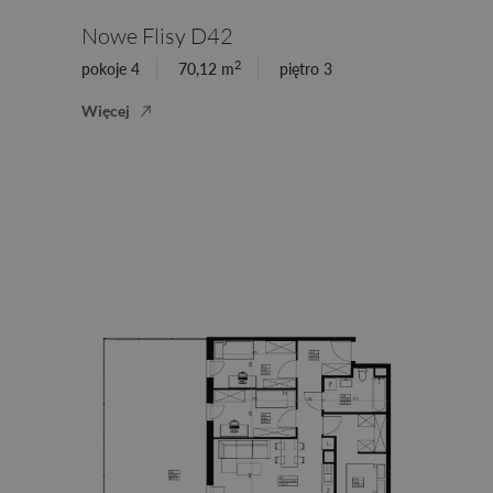
Nowe Flisy D42
2
pokoje 4
70,12 m
piętro 3
Więcej