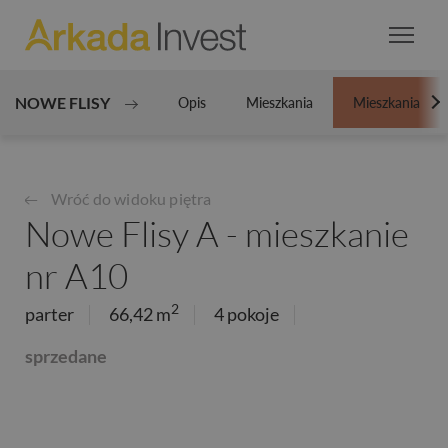
NOWE FLISY
Opis
Mieszkania
Mieszkania
N
Wróć do widoku piętra
Nowe Flisy A - mieszkanie
nr A10
2
parter
66,42 m
4 pokoje
sprzedane