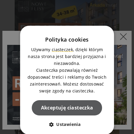
Polityka cookies
Używamy
ciasteczek
, dzięki którym
nasza strona jest bardziej przyjazna i
niezawodna.
Ciasteczka pozwalają również
07.08.2026
dopasować treści i reklamy do Twoich
Wyjątkowa OFERTA SPECJALNA
zainteresowań. Możesz dostosować
NOWE FLISY. Wybrane mieszkania z
swoje zgody na ciasteczka.
rabatem nawet do 38 000 zł!
Czytaj dalej
Akceptuję ciasteczka
Ustawienia