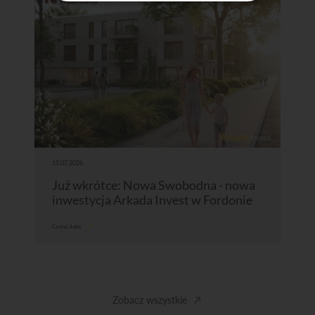
15.07.2026
Już wkrótce: Nowa Swobodna - nowa
inwestycja Arkada Invest w Fordonie
Czytaj dalej
Zobacz wszystkie