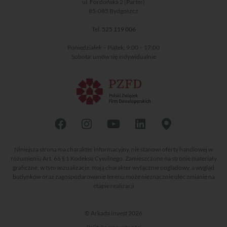
ul. Fordońska 2 (Parter)
85-085 Bydgoszcz
Tel.
525 119 006
Poniedziałek – Piątek: 9:00 – 17:00
Sobota: umów się indywidualnie
Niniejsza strona ma charakter informacyjny, nie stanowi oferty handlowej w
rozumieniu Art. 66 § 1 Kodeksu Cywilnego. Zamieszczone na stronie materiały
graficzne, w tym wizualizacje, mają charakter wyłącznie poglądowy, a wygląd
budynków oraz zagospodarowanie terenu może nieznacznie ulec zmianie na
etapie realizacji
© Arkada Invest 2026