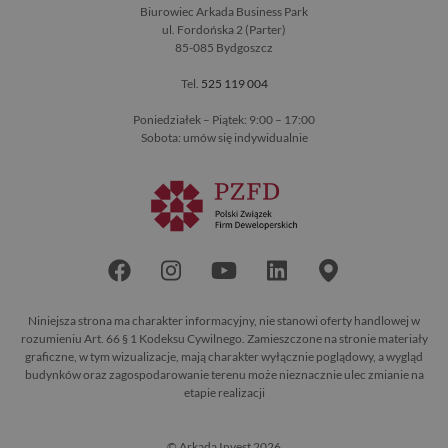
Biurowiec Arkada Business Park
ul. Fordońska 2 (Parter)
85-085 Bydgoszcz
Tel.
525 119 004
Poniedziałek – Piątek: 9:00 – 17:00
Sobota: umów się indywidualnie
Niniejsza strona ma charakter informacyjny, nie stanowi oferty handlowej w
rozumieniu Art. 66 § 1 Kodeksu Cywilnego. Zamieszczone na stronie materiały
graficzne, w tym wizualizacje, mają charakter wyłącznie poglądowy, a wygląd
budynków oraz zagospodarowanie terenu może nieznacznie ulec zmianie na
etapie realizacji
© Arkada Invest 2026