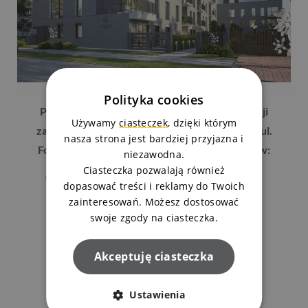
Polityka cookies
Po więcej informacji na temat nowej inwestycji
Używamy
ciasteczek
, dzięki którym
zapraszamy do naszego Biura Sprzedaży przy ul.
nasza strona jest bardziej przyjazna i
Fordońskiej 2 w Bydgoszczy oraz do Doradców:
niezawodna.
Ciasteczka pozwalają również
Wioleta Daniłowska, tel. 525 119 013
dopasować treści i reklamy do Twoich
zainteresowań. Możesz dostosować
Marek Jasiński, tel. 525 119 016
swoje zgody na ciasteczka.
Akceptuję ciasteczka
Ostatnie aktualności
Ustawienia