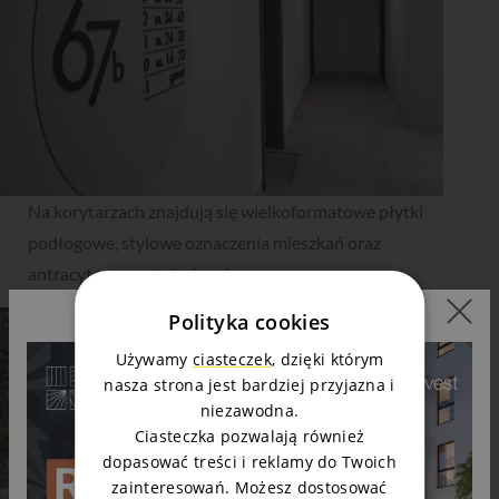
Na korytarzach znajdują się wielkoformatowe płytki
podłogowe, stylowe oznaczenia mieszkań oraz
antracytowe portale drzwiowe.
Polityka cookies
Używamy
ciasteczek
, dzięki którym
nasza strona jest bardziej przyjazna i
niezawodna.
Ciasteczka pozwalają również
dopasować treści i reklamy do Twoich
zainteresowań. Możesz dostosować