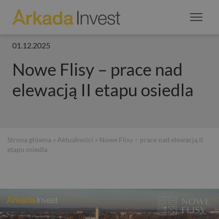
01.12.2025
Nowe Flisy – prace nad
elewacją II etapu osiedla
Strona główna
»
Aktualności
» Nowe Flisy – prace nad elewacją II
etapu osiedla