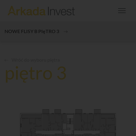
NOWE FLISY B PIęTRO 3
Wróć do wyboru piętra
piętro 3