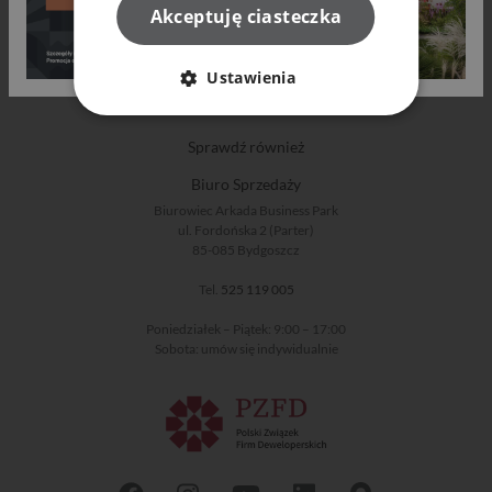
Akceptuję ciasteczka
Oferta
Bądź na bieżąco
Ustawienia
O nas
Sprawdź również
Biuro Sprzedaży
Biurowiec Arkada Business Park
ul. Fordońska 2 (Parter)
85-085 Bydgoszcz
Tel.
525 119 005
Poniedziałek – Piątek: 9:00 – 17:00
Sobota: umów się indywidualnie