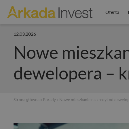
Oferta
12.03.2026
Nowe mieszkani
dewelopera – k
Strona główna
»
Porady
» Nowe mieszkanie na kredyt od dewelop