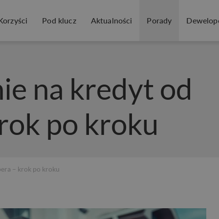
Korzyści
Pod klucz
Aktualności
Porady
Dewelop
e na kredyt od
rok po kroku
era – krok po kroku