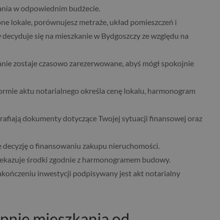
kania w odpowiednim budżecie.
ne lokale, porównujesz metraże, układ pomieszczeń i
 decyduje się na mieszkanie w Bydgoszczy ze względu na
nie zostaje czasowo zarezerwowane, abyś mógł spokojnie
rmie aktu notarialnego określa cenę lokalu, harmonogram
rafiają dokumenty dotyczące Twojej sytuacji finansowej oraz
e decyzję o finansowaniu zakupu nieruchomości.
zekazuje środki zgodnie z harmonogramem budowy.
akończeniu inwestycji podpisywany jest akt notarialny
pnie mieszkania od