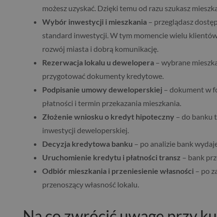
możesz uzyskać. Dzięki temu od razu szukasz miesz
Wybór inwestycji i mieszkania
– przeglądasz dostęp
standard inwestycji. W tym momencie wielu klientów
rozwój miasta i dobrą komunikację.
Rezerwacja lokalu u dewelopera
– wybrane mieszka
przygotować dokumenty kredytowe.
Podpisanie umowy deweloperskiej
– dokument w fo
płatności i termin przekazania mieszkania.
Złożenie wniosku o kredyt hipoteczny
– do banku t
inwestycji deweloperskiej.
Decyzja kredytowa banku
– po analizie bank wydaj
Uruchomienie kredytu i płatności transz
– bank pr
Odbiór mieszkania i przeniesienie własności
– po z
przenoszący własność lokalu.
Na co zwrócić uwagę przy ku