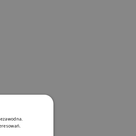
niezawodna.
teresowań.