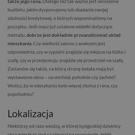
także jego cena
. Dlatego też tak ważne jest określenie
budżetu, jakim dysponujemy lub zbadanie swojej
zdolności kredytowej, o których wspominaliśmy na
początku. Jeśli masz już ustalone widełki dotyczące
metrażu,
dobrze jest dokładnie przeanalizować układ
mieszkania
. Czy wielkość salonu z aneksem jest
odpowiednia, czy w sypialni znajdzie się miejsce na łóżko i
szafę, czy w przedpokoju znajdzie się przestrzeń na szafę.
Zastanów się także, na którą stronę świata mają być
wystawione okna – na wschód, południe czy zachód?
Wolisz, by w mieszkaniu było więcej słońca z rana, czy
popołudniu?
Lokalizacja
Niektórzy od razu wiedzą, w której bydgoskiej dzielnicy
chcą mieszkać, inni są otwarci na propozycje. Jeżeli