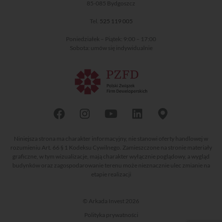
85-085 Bydgoszcz
Tel.
525 119 005
Poniedziałek – Piątek: 9:00 – 17:00
Sobota: umów się indywidualnie
Niniejsza strona ma charakter informacyjny, nie stanowi oferty handlowej w
rozumieniu Art. 66 § 1 Kodeksu Cywilnego. Zamieszczone na stronie materiały
graficzne, w tym wizualizacje, mają charakter wyłącznie poglądowy, a wygląd
budynków oraz zagospodarowanie terenu może nieznacznie ulec zmianie na
etapie realizacji
© Arkada Invest 2026
Polityka prywatności