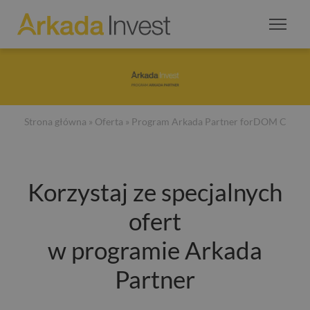
Strona główna
»
Oferta
» Program Arkada Partner forDOM C
Korzystaj ze specjalnych
ofert
w programie Arkada
Partner