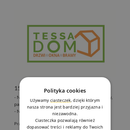
15% rabatu
Polityka cookies
- Na cały asortyment (drzwi z ościeżnicami, rolety,
Używamy
ciasteczek
, dzięki którym
parapety, klamki, akcesoria)
nasza strona jest bardziej przyjazna i
- Nie dotyczy montażu
niezawodna.
Ciasteczka pozwalają również
Przejdź do sklepu
dopasować treści i reklamy do Twoich