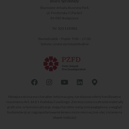
Biuro Sprzedaży
Biurowiec Arkada Business Park
ul. Fordońska 2 (Parter)
85-085 Bydgoszcz
Tel.
525 119 001
Poniedziałek – Piątek: 9:00 – 17:00
Sobota: umów się indywidualnie
Niniejsza strona ma charakter informacyjny, nie stanowi oferty handlowej w
rozumieniu Art. 66 § 1 Kodeksu Cywilnego. Zamieszczone na stronie materiały
graficzne, w tym wizualizacje, mają charakter wyłącznie poglądowy, a wygląd
budynków oraz zagospodarowanie terenu może nieznacznie ulec zmianie na
etapie realizacji