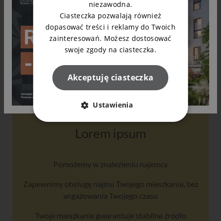
niezawodna.
Pomagamy w zmianach lokatorskich
Ciasteczka pozwalają również
Istnieje możliwość wykończenia mieszkania „pod
dopasować treści i reklamy do Twoich
klucz”
zainteresowań. Możesz dostosować
swoje zgody na ciasteczka.
Akceptuję ciasteczka
Ustawienia
Lorem ipsum
Pomożemy w znalezieniu najemcy
Zapewnimy obsługę najmu Twojego mieszkania, bez
angażowania Twojego czasu
Twoje mieszkanie gwarantuje stabilne źródło