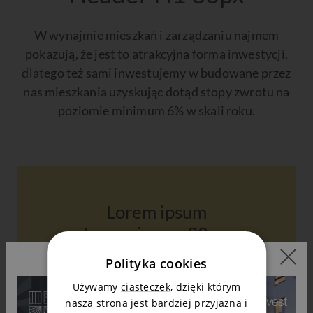
W wynajmie mieszkań i zarządzaniu najmem
pokazują, że jest to atrakcyjna forma inwestycji,
dlatego też sami inwestujemy w budowane przez
nas mieszkania uzyskując dotąd stopy zwrotu na
poziomie minimum 6% w skali roku.
Lorem ipsum
Lorem ipsum 30 px
Polityka cookies
Doradzamy na etapie wyboru optymalnego
Używamy
ciasteczek
, dzięki którym
mieszkania
nasza strona jest bardziej przyjazna i