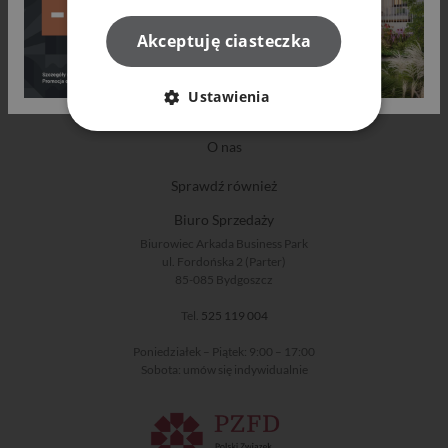
Akceptuję ciasteczka
Oferta
Ustawienia
Bądź na bieżąco
O nas
Sprawdź również
Biuro Sprzedaży
Biurowiec Arkada Business Park
ul. Fordońska 2 (Parter)
85-085 Bydgoszcz
Tel.
525 119 004
Poniedziałek – Piątek: 9:00 – 17:00
Sobota: umów się indywidualnie