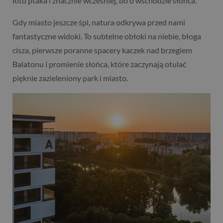
lotu ptaka i znacznie wcześniej, bo o wschodzie słońca.
Gdy miasto jeszcze śpi, natura odkrywa przed nami
fantastyczne widoki. To subtelne obłoki na niebie, błoga
cisza, pierwsze poranne spacery kaczek nad brzegiem
Balatonu i promienie słońca, które zaczynają otulać
pięknie zazieleniony park i miasto.