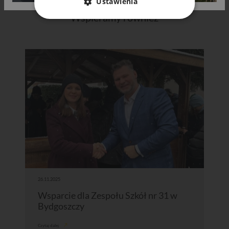
Ustawienia
Wspieramy również
26.11.2025
Wsparcie dla Zespołu Szkół nr 31 w
Bydgoszczy
Czytaj dalej