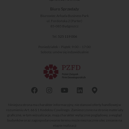
Biuro Sprzedaży
Biurowiec Arkada Business Park
ul. Fordońska 2 (Parter)
85-085 Bydgoszcz
Tel.
525 119 006
Poniedziałek – Piątek: 9:00 – 17:00
Sobota: umów się indywidualnie
Niniejsza strona ma charakter informacyjny, nie stanowi oferty handlowej w
rozumieniu Art. 66 § 1 Kodeksu Cywilnego. Zamieszczone na stronie materiały
graficzne, w tym wizualizacje, mają charakter wyłącznie poglądowy, a wygląd
budynków oraz zagospodarowanie terenu może nieznacznie ulec zmianie na
etapie realizacji