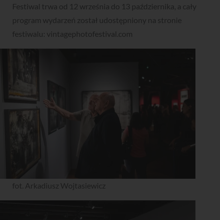
Festiwal trwa od 12 września do 13 października, a cały
program wydarzeń został udostępniony na stronie
festiwalu: vintagephotofestival.com
fot. Arkadiusz Wojtasiewicz