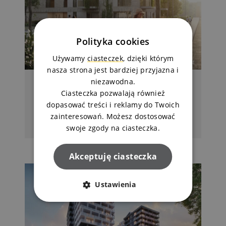
Polityka cookies
Używamy
ciasteczek
, dzięki którym
nasza strona jest bardziej przyjazna i
niezawodna.
15.07.2026
Ciasteczka pozwalają również
Już wkrótce: Nowa Swobodna - nowa
dopasować treści i reklamy do Twoich
inwestycja Arkada Invest w Fordonie
zainteresowań. Możesz dostosować
swoje zgody na ciasteczka.
Czytaj dalej
Akceptuję ciasteczka
Ustawienia