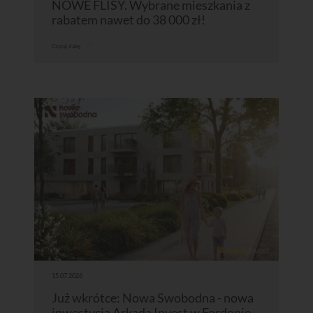
NOWE FLISY. Wybrane mieszkania z
rabatem nawet do 38 000 zł!
Czytaj dalej
15.07.2026
Już wkrótce: Nowa Swobodna - nowa
inwestycja Arkada Invest w Fordonie