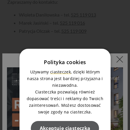
Zapraszamy do kontaktu:
Wioleta Daniłowska – tel.
525 119 013
Marek Jasiński – tel.
525 119 016
Patrycja Olczak – tel.
525 119 009
Polityka cookies
Używamy
ciasteczek
, dzięki którym
nasza strona jest bardziej przyjazna i
niezawodna.
Ciasteczka pozwalają również
dopasować treści i reklamy do Twoich
zainteresowań. Możesz dostosować
swoje zgody na ciasteczka.
Akceptuję ciasteczka