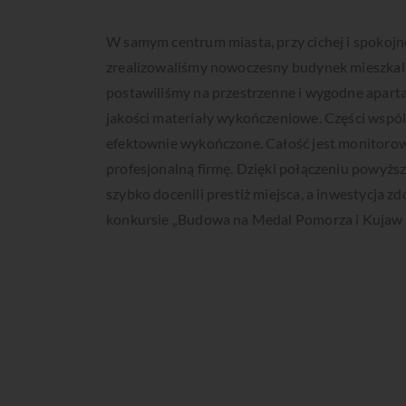
W samym centrum miasta, przy cichej i spokojne
zrealizowaliśmy nowoczesny budynek mieszkaln
postawiliśmy na przestrzenne i wygodne apart
jakości materiały wykończeniowe. Części wspól
efektownie wykończone. Całość jest monitorow
profesjonalną firmę. Dzięki połączeniu powyżs
szybko docenili prestiż miejsca, a inwestycja z
konkursie „Budowa na Medal Pomorza i Kujaw 