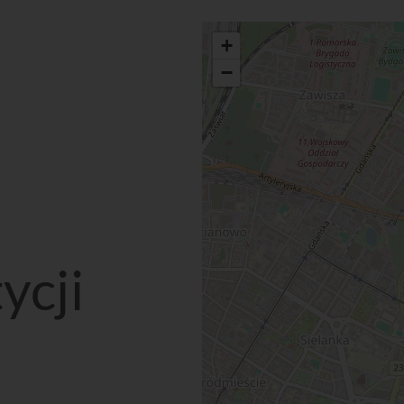
+
−
ycji