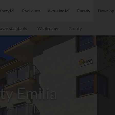
Korzyści
Pod klucz
Aktualności
Porady
Dewelop
asze standardy
Wspieramy
Grunty
y Emilia