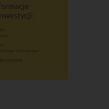
formacje
inwestycji:
TO:
oszcz
S:
milii Plater 19-21, Bielawy
IN ODDANIA: