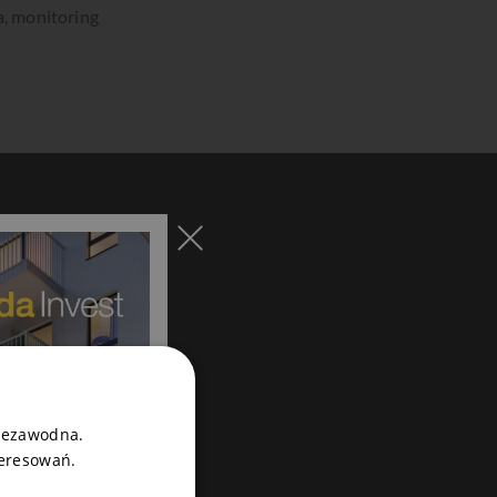
a, monitoring
niezawodna.
teresowań.