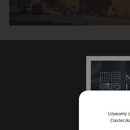
Używamy
Ciasteczk