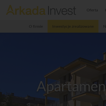
Oferta
O firmie
Inwestycje zrealizowane
N
Apartament