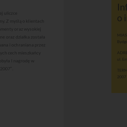
In
j uliczce
o 
y. Z myślą o klientach
amenty oraz wysokiej
MIAS
ne oraz działka została
Bydg
ana i ochraniana przez
zych cech mieszkańcy
ADRE
ul. E
dobyła I nagrodę w
2007″.
TERM
2007