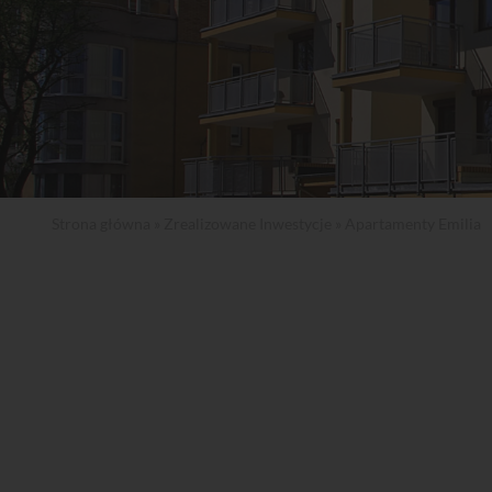
Strona główna
»
Zrealizowane Inwestycje
» Apartamenty Emilia