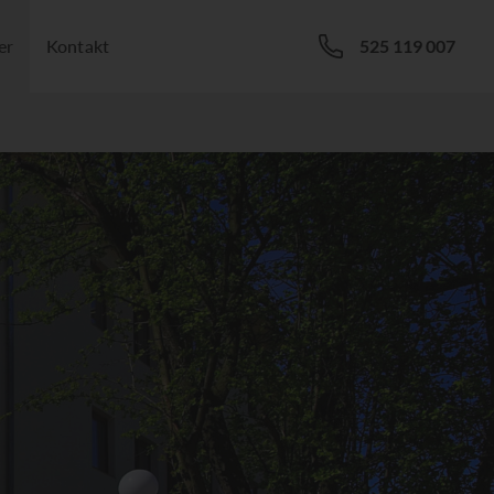
er
Kontakt
525 119 007