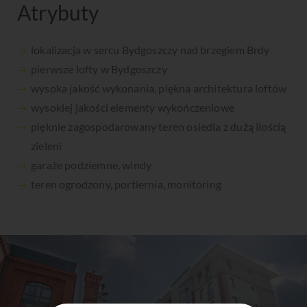
Atrybuty
lokalizacja w sercu Bydgoszczy nad brzegiem Brdy
pierwsze lofty w Bydgoszczy
wysoka jakość wykonania, piękna architektura loftów
wysokiej jakości elementy wykończeniowe
pięknie zagospodarowany teren osiedla z dużą ilością
zieleni
garaże podziemne, windy
teren ogrodzony, portiernia, monitoring