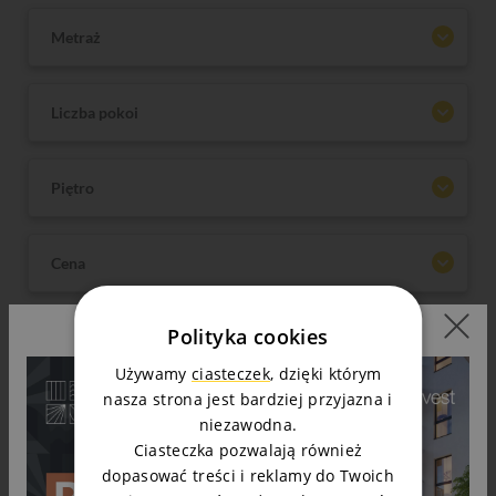
Metraż
Liczba pokoi
Piętro
Cena
Polityka cookies
Wyszukaj
Używamy
ciasteczek
, dzięki którym
nasza strona jest bardziej przyjazna i
niezawodna.
Ciasteczka pozwalają również
dopasować treści i reklamy do Twoich