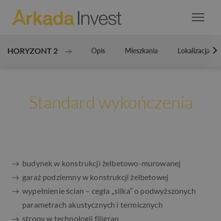
HORYZONT 2
Opis
Mieszkania
Lokalizacja
N
Standard wykończenia
budynek w konstrukcji żelbetowo-murowanej
garaż podziemny w konstrukcji żelbetowej
wypełnienie ścian – cegła „silka” o podwyższonych
parametrach akustycznych i termicznych
stropy w technologii filigran