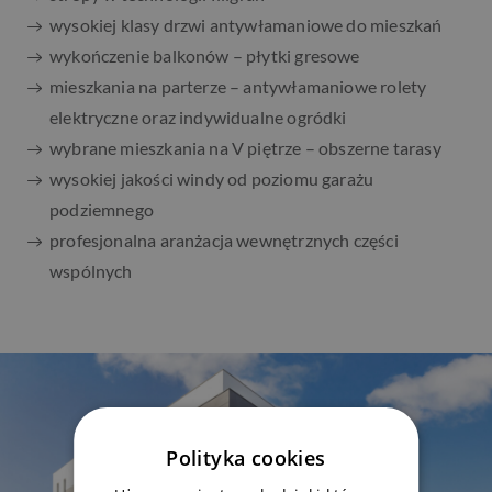
wysokiej klasy drzwi antywłamaniowe do mieszkań
wykończenie balkonów – płytki gresowe
mieszkania na parterze – antywłamaniowe rolety
elektryczne oraz indywidualne ogródki
wybrane mieszkania na V piętrze – obszerne tarasy
wysokiej jakości windy od poziomu garażu
podziemnego
profesjonalna aranżacja wewnętrznych części
wspólnych
Polityka cookies