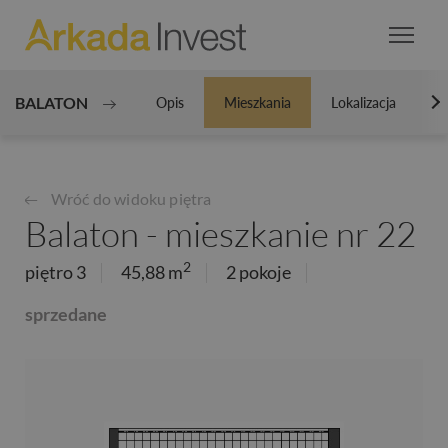
BALATON
Opis
Mieszkania
Lokalizacja
Ga
N
Wróć do widoku piętra
Balaton - mieszkanie nr 22
2
piętro 3
45,88 m
2 pokoje
sprzedane