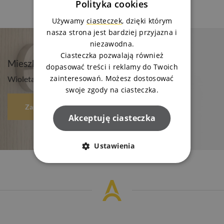
Polityka cookies
Używamy
ciasteczek
, dzięki którym
nasza strona jest bardziej przyjazna i
niezawodna.
Ciasteczka pozwalają również
Mieszkanie Twoich marzeń? Napisz do nas!
dopasować treści i reklamy do Twoich
zainteresowań. Możesz dostosować
Wioleta lub Marek odpowiedzą na Twoje pytania
swoje zgody na ciasteczka.
Zapytaj o mieszkanie
Akceptuję ciasteczka
Ustawienia