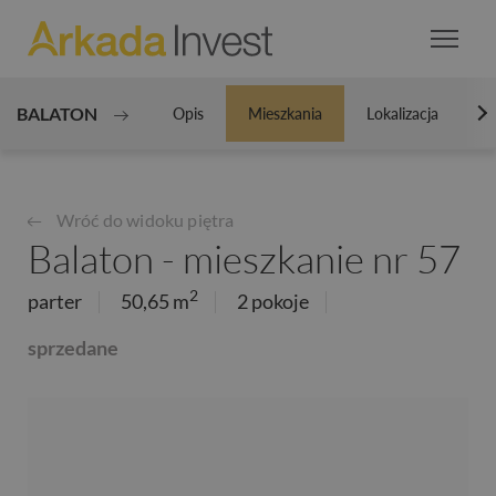
BALATON
Opis
Mieszkania
Lokalizacja
Ga
N
Wróć do widoku piętra
Balaton - mieszkanie nr 57
2
parter
50,65 m
2 pokoje
sprzedane