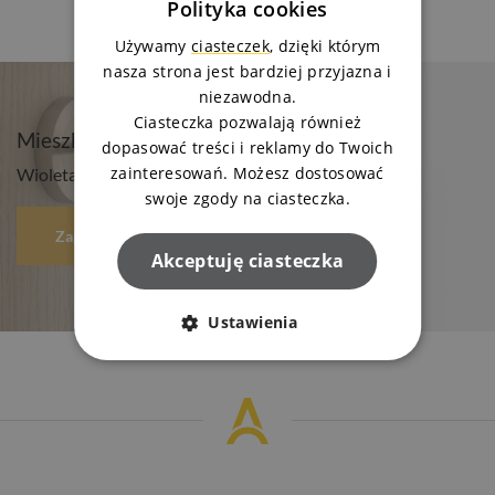
Polityka cookies
Używamy
ciasteczek
, dzięki którym
nasza strona jest bardziej przyjazna i
niezawodna.
Ciasteczka pozwalają również
Mieszkanie Twoich marzeń? Napisz do nas!
dopasować treści i reklamy do Twoich
zainteresowań. Możesz dostosować
Wioleta lub Marek odpowiedzą na Twoje pytania
swoje zgody na ciasteczka.
Zapytaj o mieszkanie
Akceptuję ciasteczka
Ustawienia