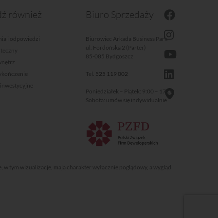
ź również
Biuro Sprzedaży
ia i odpowiedzi
Biurowiec Arkada Business Park
ul. Fordońska 2 (Parter)
oteczny
85-085 Bydgoszcz
wnętrz
wykończenie
Tel.
525 119 002
 inwestycyjne
Poniedziałek – Piątek: 9:00 – 17:00
Sobota: umów się indywidualnie
e, w tym wizualizacje, mają charakter wyłącznie poglądowy, a wygląd