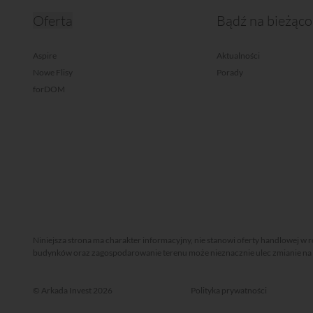
Oferta
Bądź na bieżąco
Aspire
Aktualności
Nowe Flisy
Porady
forDOM
Niniejsza strona ma charakter informacyjny, nie stanowi oferty handlowej w 
budynków oraz zagospodarowanie terenu może nieznacznie ulec zmianie na et
© Arkada Invest 2026
Polityka prywatności