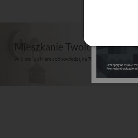
Mieszkanie Twoich marzeń? 
Wioleta lub Marek odpowiedzą na Twoje pytania