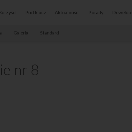
Korzyści
Pod klucz
Aktualności
Porady
Dewelop
a
Galeria
Standard
ie nr 8