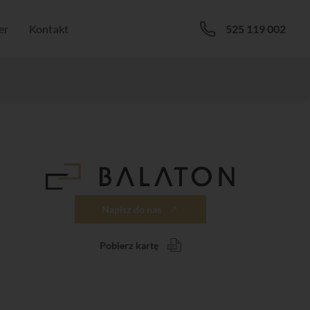
er
Kontakt
525 119 002
Napisz do nas
Pobierz kartę