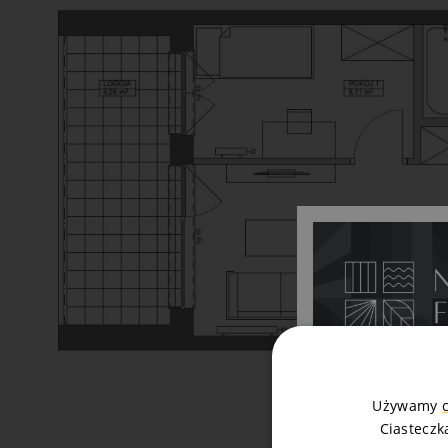
Używamy
Ciasteczk