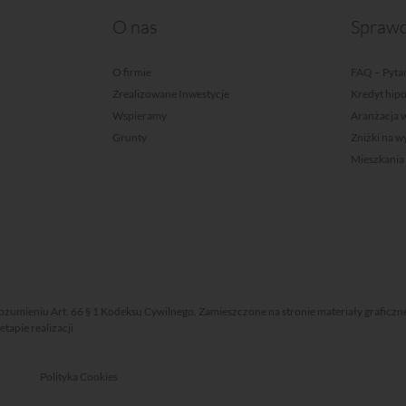
O nas
Sprawd
O firmie
FAQ – Pytan
Zrealizowane Inwestycje
Kredyt hip
Wspieramy
Aranżacja 
Grunty
Zniżki na 
Mieszkania
rozumieniu Art. 66 § 1 Kodeksu Cywilnego. Zamieszczone na stronie materiały graficzn
apie realizacji
Polityka Cookies