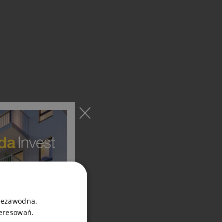
niezawodna.
teresowań.