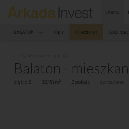
Oferta
BALATON
Opis
Mieszkania
Lokalizacj
Wróć do widoku piętra
Balaton - mieszkan
2
piętro 2
32,98 m
2 pokoje
sprzedane