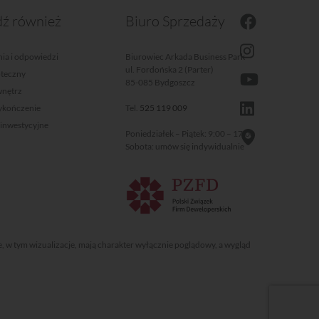
ź również
Biuro Sprzedaży
ia i odpowiedzi
Biurowiec Arkada Business Park
ul. Fordońska 2 (Parter)
oteczny
85-085 Bydgoszcz
wnętrz
wykończenie
Tel.
525 119 009
 inwestycyjne
Poniedziałek – Piątek: 9:00 – 17:00
Sobota: umów się indywidualnie
e, w tym wizualizacje, mają charakter wyłącznie poglądowy, a wygląd