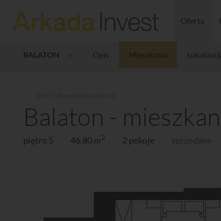
Oferta
BALATON
Opis
Mieszkania
Lokalizacj
Wróć do widoku piętra
Balaton - mieszkan
2
piętro 5
46,80 m
2 pokoje
sprzedane