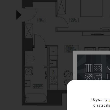
Używamy
Ciasteczk