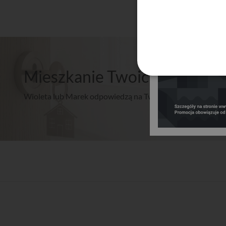
Mieszkanie Twoich marzeń? 
Wioleta lub Marek odpowiedzą na Twoje pytania