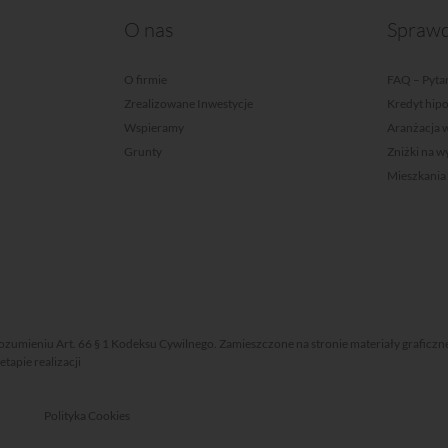
O nas
Sprawd
O firmie
FAQ – Pytan
Zrealizowane Inwestycje
Kredyt hip
Wspieramy
Aranżacja 
Grunty
Zniżki na 
Mieszkania
rozumieniu Art. 66 § 1 Kodeksu Cywilnego. Zamieszczone na stronie materiały graficzn
apie realizacji
Polityka Cookies