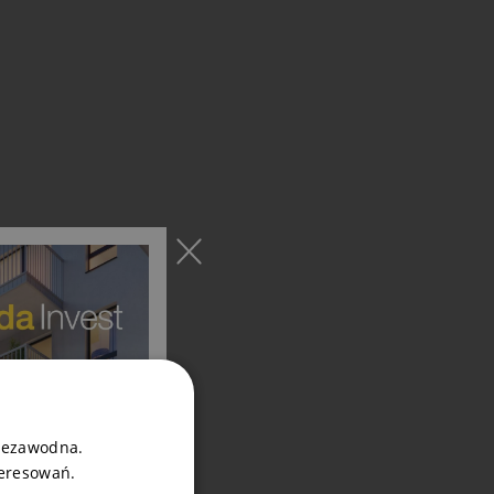
niezawodna.
teresowań.