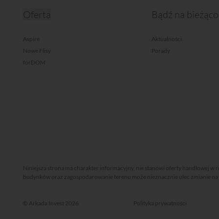
Oferta
Bądź na bieżąco
Aspire
Aktualności
Nowe Flisy
Porady
forDOM
Niniejsza strona ma charakter informacyjny, nie stanowi oferty handlowej w 
budynków oraz zagospodarowanie terenu może nieznacznie ulec zmianie na et
© Arkada Invest 2026
Polityka prywatności