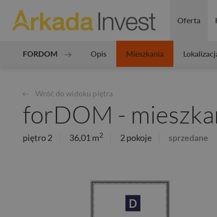
Oferta
FORDOM
Opis
Mieszkania
Lokalizacj
Wróć do widoku piętra
forDOM - mieszkan
2
piętro 2
36,01 m
2 pokoje
sprzedane