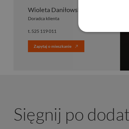
Wioleta Daniłowska
Doradca klienta
t.
525 119 011
Zapytaj o mieszkanie
Sięgnij po doda