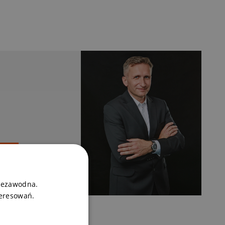
niezawodna.
teresowań.