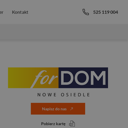
er
Kontakt
525 119 004
Napisz do nas
Pobierz kartę