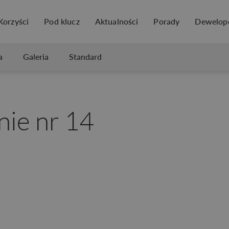
Korzyści
Pod klucz
Aktualności
Porady
Dewelop
a
Galeria
Standard
ie nr 14