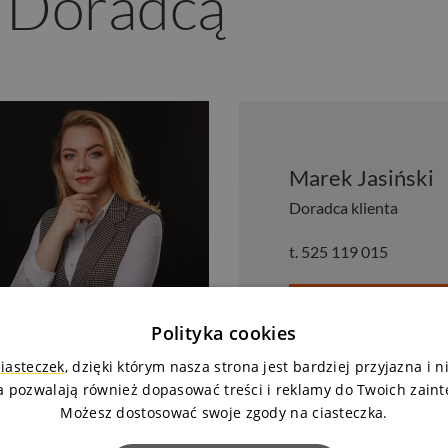
z Doradcą
Marek Jasiński
Doradca klienta
t.
525 119 015
Zapytaj o mieszkanie
Polityka cookies
ciasteczek
, dzięki którym nasza strona jest bardziej przyjazna i 
a pozwalają również dopasować treści i reklamy do Twoich zain
Możesz dostosować swoje zgody na ciasteczka.