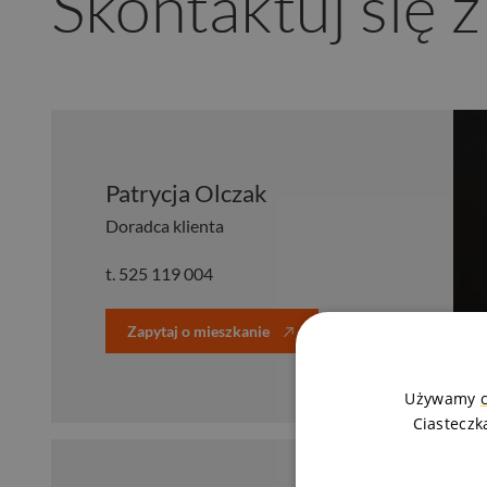
Skontaktuj się 
Patrycja Olczak
Doradca klienta
t.
525 119 004
Zapytaj o mieszkanie
Używamy
Ciasteczk