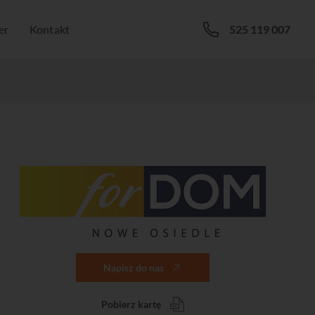
er
Kontakt
525 119 007
Napisz do nas
Pobierz kartę