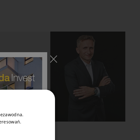
niezawodna.
teresowań.