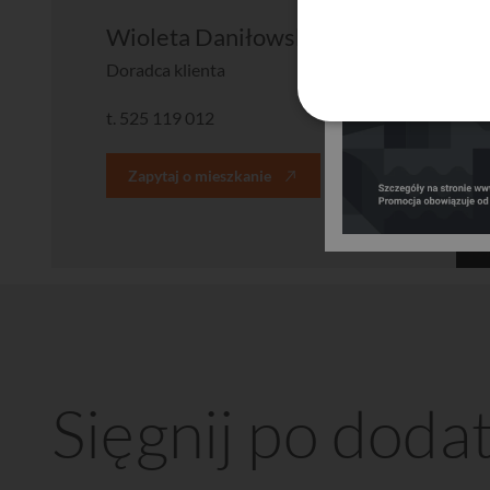
Wioleta Daniłowska
Doradca klienta
t.
525 119 012
Zapytaj o mieszkanie
Sięgnij po doda