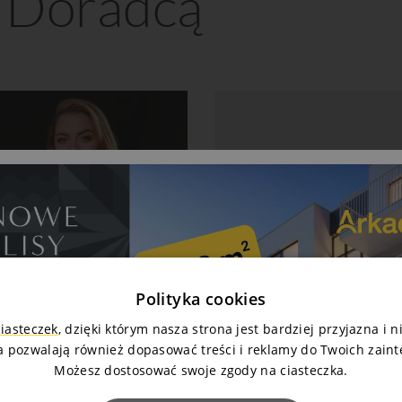
z Doradcą
Marek Jasiński
Doradca klienta
t.
525 119 016
Zapytaj o mieszkanie
Polityka cookies
ciasteczek
, dzięki którym nasza strona jest bardziej przyjazna i 
a pozwalają również dopasować treści i reklamy do Twoich zain
Możesz dostosować swoje zgody na ciasteczka.