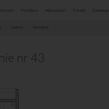
Korzyści
Pod klucz
Aktualności
Porady
Dewelop
a
Galeria
Standard
ie nr 43