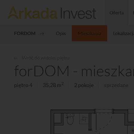
Oferta
FORDOM
Opis
Mieszkania
Lokalizacj
Wróć do widoku piętra
forDOM - mieszkan
2
piętro 4
35,28 m
2 pokoje
sprzedane