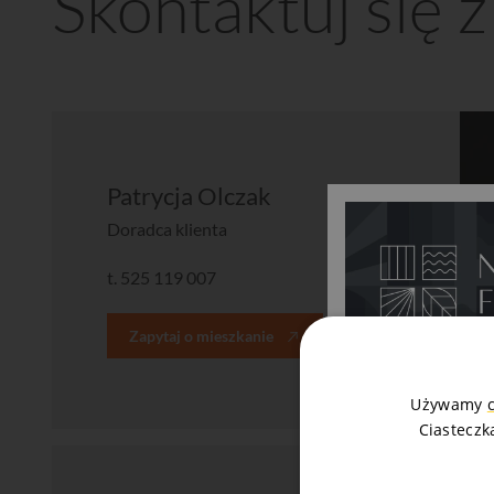
Skontaktuj się 
Patrycja Olczak
Doradca klienta
t.
525 119 007
Zapytaj o mieszkanie
Używamy
Ciasteczk