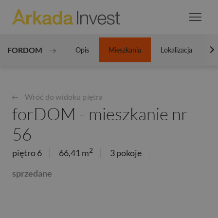
FORDOM
Opis
Mieszkania
Lokalizacja
Ga
N
Wróć do widoku piętra
forDOM - mieszkanie nr
56
2
piętro 6
66,41 m
3 pokoje
sprzedane