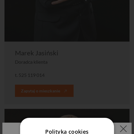
Marek Jasiński
Doradca klienta
t.
525 119 014
Zapytaj o mieszkanie
Polityka cookies