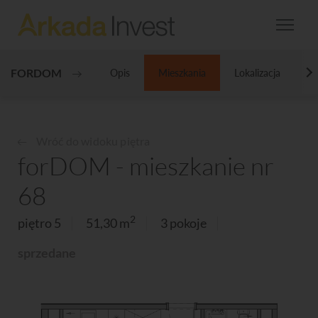
FORDOM
Opis
Mieszkania
Lokalizacja
Ga
N
Wróć do widoku piętra
forDOM - mieszkanie nr
68
2
piętro 5
51,30 m
3 pokoje
sprzedane