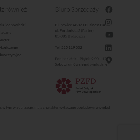
ź również
Biuro Sprzedaży
ia i odpowiedzi
Biurowiec Arkada Business Park
ul. Fordońska 2 (Parter)
oteczny
85-085 Bydgoszcz
wnętrz
wykończenie
Tel.
525 119 002
 inwestycyjne
Poniedziałek – Piątek: 9:00 – 17:00
Sobota: umów się indywidualnie
e, w tym wizualizacje, mają charakter wyłącznie poglądowy, a wygląd