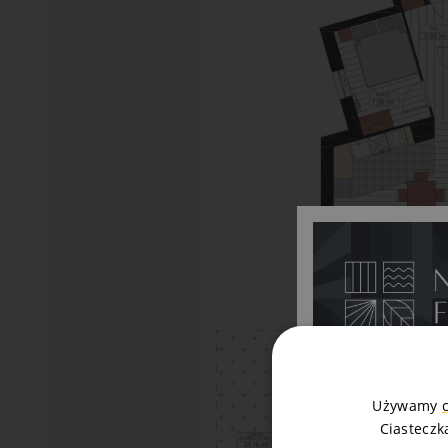
Używamy
Ciasteczk