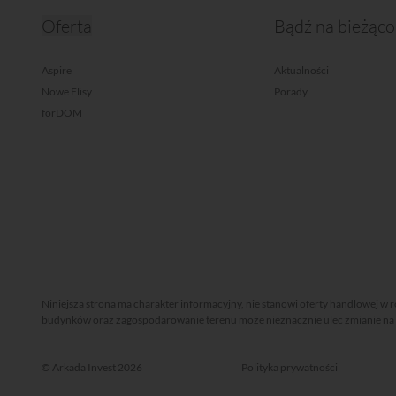
Oferta
Bądź na bieżąco
Aspire
Aktualności
Nowe Flisy
Porady
forDOM
Niniejsza strona ma charakter informacyjny, nie stanowi oferty handlowej w 
budynków oraz zagospodarowanie terenu może nieznacznie ulec zmianie na et
© Arkada Invest 2026
Polityka prywatności