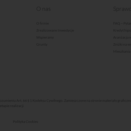
O nas
Sprawd
O firmie
FAQ – Pytan
Zrealizowane Inwestycje
Kredyt hip
Wspieramy
Aranżacja 
Grunty
Zniżki na 
Mieszkania
rozumieniu Art. 66 § 1 Kodeksu Cywilnego. Zamieszczone na stronie materiały graficzn
apie realizacji
Polityka Cookies