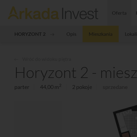
Oferta
HORYZONT 2
Opis
Mieszkania
Lokal
Wróć do widoku piętra
Horyzont 2 - miesz
2
parter
44,00 m
2 pokoje
sprzedane