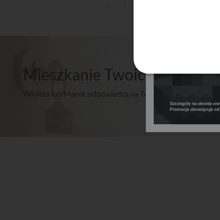
Mieszkanie Twoich marzeń? 
Wioleta lub Marek odpowiedzą na Twoje pytania