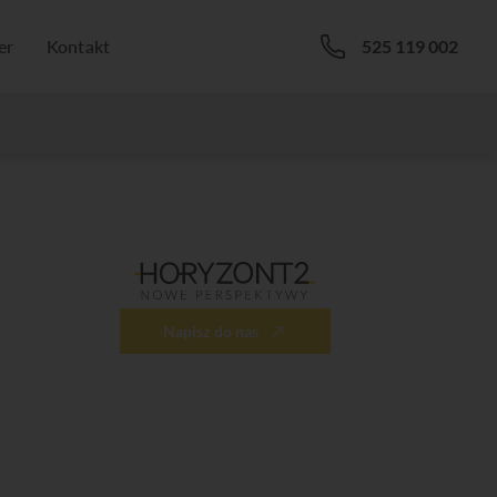
er
Kontakt
525 119 002
Napisz do nas