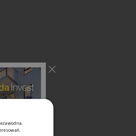
niezawodna.
teresowań.