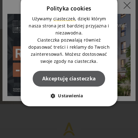
Polityka cookies
Napisz do nas
Używamy
ciasteczek
, dzięki którym
nasza strona jest bardziej przyjazna i
niezawodna.
Ciasteczka pozwalają również
dopasować treści i reklamy do Twoich
Mieszkanie Twoich marzeń? Napisz do nas!
zainteresowań. Możesz dostosować
Wioleta lub Marek odpowiedzą na Twoje pytania
swoje zgody na ciasteczka.
Zapytaj o mieszkanie
Akceptuję ciasteczka
Ustawienia