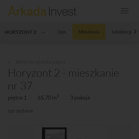
HORYZONT 2
Opis
Mieszkania
Lokalizacja
N
Wróć do widoku piętra
Horyzont 2 - mieszkanie
nr 37
2
piętro 1
65,70 m
3 pokoje
sprzedane