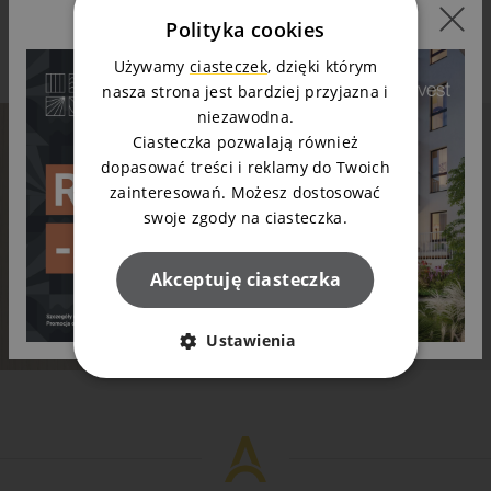
Polityka cookies
Napisz do nas
Używamy
ciasteczek
, dzięki którym
nasza strona jest bardziej przyjazna i
niezawodna.
Ciasteczka pozwalają również
dopasować treści i reklamy do Twoich
Mieszkanie Twoich marzeń? Napisz do nas!
zainteresowań. Możesz dostosować
Wioleta lub Marek odpowiedzą na Twoje pytania
swoje zgody na ciasteczka.
Zapytaj o mieszkanie
Akceptuję ciasteczka
Ustawienia