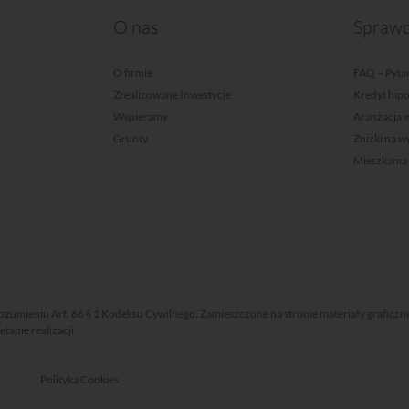
O nas
Sprawd
O firmie
FAQ – Pytan
Zrealizowane Inwestycje
Kredyt hip
Wspieramy
Aranżacja 
Grunty
Zniżki na 
Mieszkania
rozumieniu Art. 66 § 1 Kodeksu Cywilnego. Zamieszczone na stronie materiały graficzn
apie realizacji
Polityka Cookies