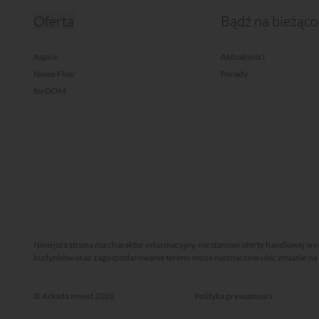
Oferta
Bądź na bieżąco
Aspire
Aktualności
Nowe Flisy
Porady
forDOM
Niniejsza strona ma charakter informacyjny, nie stanowi oferty handlowej w 
budynków oraz zagospodarowanie terenu może nieznacznie ulec zmianie na et
© Arkada Invest 2026
Polityka prywatności