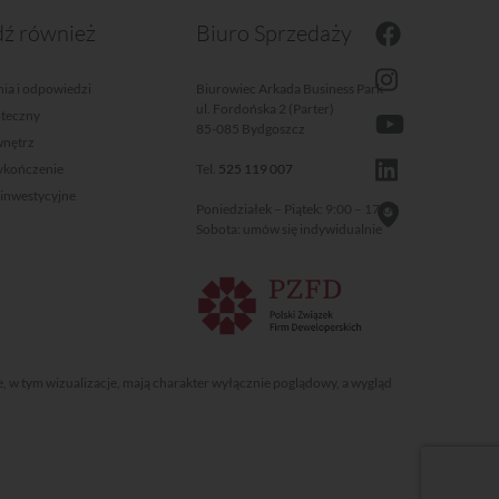
ź również
Biuro Sprzedaży
ia i odpowiedzi
Biurowiec Arkada Business Park
ul. Fordońska 2 (Parter)
oteczny
85-085 Bydgoszcz
wnętrz
wykończenie
Tel.
525 119 007
 inwestycyjne
Poniedziałek – Piątek: 9:00 – 17:00
Sobota: umów się indywidualnie
e, w tym wizualizacje, mają charakter wyłącznie poglądowy, a wygląd