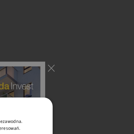
niezawodna.
teresowań.