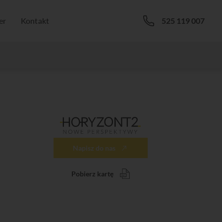
er
Kontakt
525 119 007
Napisz do nas
Pobierz kartę