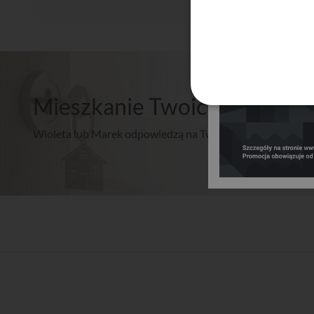
Mieszkanie Twoich marzeń? 
Wioleta lub Marek odpowiedzą na Twoje pytania