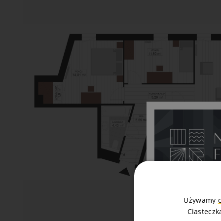
Używamy
Ciasteczk