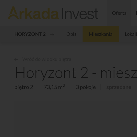
Oferta
HORYZONT 2
Opis
Mieszkania
Lokal
Wróć do widoku piętra
Horyzont 2 - miesz
2
piętro 2
73,15 m
3 pokoje
sprzedane