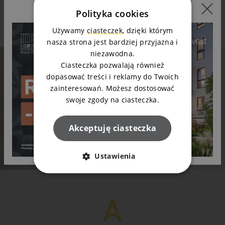
Polityka cookies
Napisz do nas
Używamy
ciasteczek
, dzięki którym
nasza strona jest bardziej przyjazna i
niezawodna.
Ciasteczka pozwalają również
dopasować treści i reklamy do Twoich
Mieszkanie Twoich marzeń? Napisz do nas!
zainteresowań. Możesz dostosować
Wioleta lub Marek odpowiedzą na Twoje pytania
swoje zgody na ciasteczka.
Zapytaj o mieszkanie
Akceptuję ciasteczka
Ustawienia