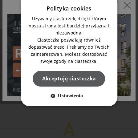
Polityka cookies
Napisz do nas
Używamy
ciasteczek
, dzięki którym
nasza strona jest bardziej przyjazna i
niezawodna.
Ciasteczka pozwalają również
dopasować treści i reklamy do Twoich
Mieszkanie Twoich marzeń? Napisz do nas!
zainteresowań. Możesz dostosować
Wioleta lub Marek odpowiedzą na Twoje pytania
swoje zgody na ciasteczka.
Zapytaj o mieszkanie
Akceptuję ciasteczka
Ustawienia