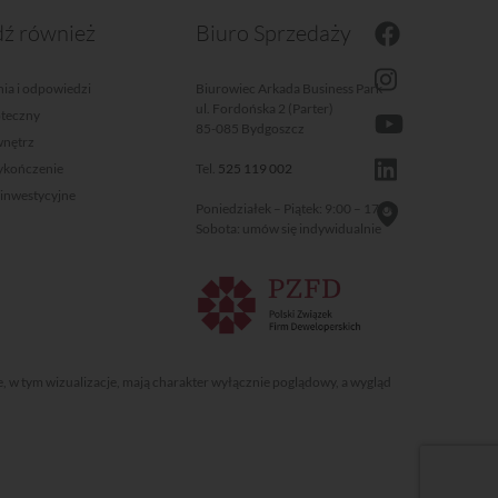
ź również
Biuro Sprzedaży
ia i odpowiedzi
Biurowiec Arkada Business Park
ul. Fordońska 2 (Parter)
oteczny
85-085 Bydgoszcz
wnętrz
wykończenie
Tel.
525 119 002
 inwestycyjne
Poniedziałek – Piątek: 9:00 – 17:00
Sobota: umów się indywidualnie
e, w tym wizualizacje, mają charakter wyłącznie poglądowy, a wygląd