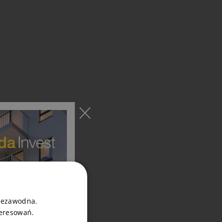
niezawodna.
teresowań.