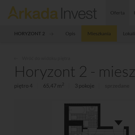
Oferta
HORYZONT 2
Opis
Mieszkania
Lokal
Wróć do widoku piętra
Horyzont 2 - miesz
2
piętro 4
65,47 m
3 pokoje
sprzedane