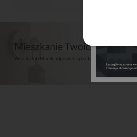
Mieszkanie Twoich marzeń? 
Wioleta lub Marek odpowiedzą na Twoje pytania