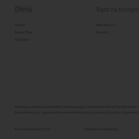
Oferta
Bądź na bieżąco
Aspire
Aktualności
Nowe Flisy
Porady
forDOM
Niniejsza strona ma charakter informacyjny, nie stanowi oferty handlowej w 
budynków oraz zagospodarowanie terenu może nieznacznie ulec zmianie na et
© Arkada Invest 2026
Polityka prywatności