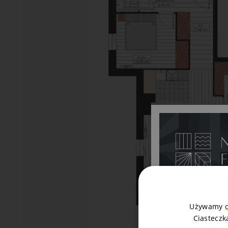
Używamy
Ciasteczk