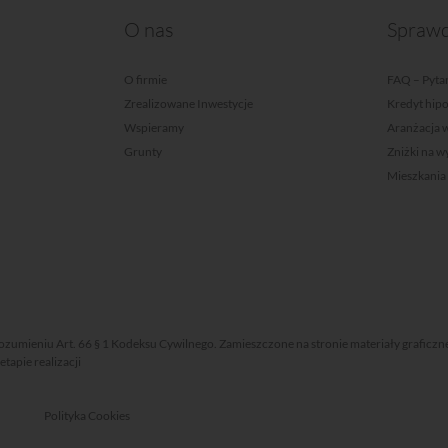
O nas
Sprawd
O firmie
FAQ – Pytan
Zrealizowane Inwestycje
Kredyt hip
Wspieramy
Aranżacja 
Grunty
Zniżki na 
Mieszkania
rozumieniu Art. 66 § 1 Kodeksu Cywilnego. Zamieszczone na stronie materiały graficzn
apie realizacji
Polityka Cookies