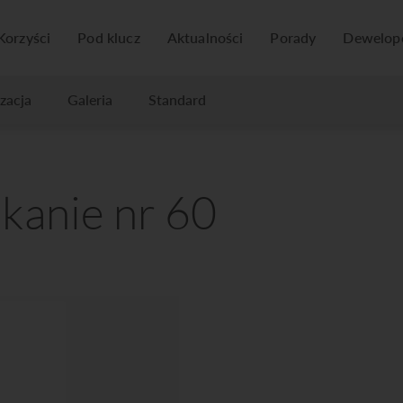
Korzyści
Pod klucz
Aktualności
Porady
Dewelop
izacja
Galeria
Standard
kanie nr 60