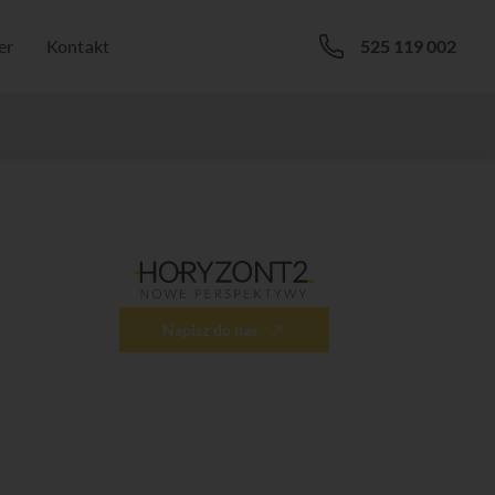
er
Kontakt
525 119 002
Napisz do nas