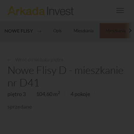
NOWE FLISY
Opis
Mieszkania
Mieszkania
N
Wróć do widoku piętra
Nowe Flisy D - mieszkanie
nr D41
2
piętro 3
104,60 m
4 pokoje
sprzedane