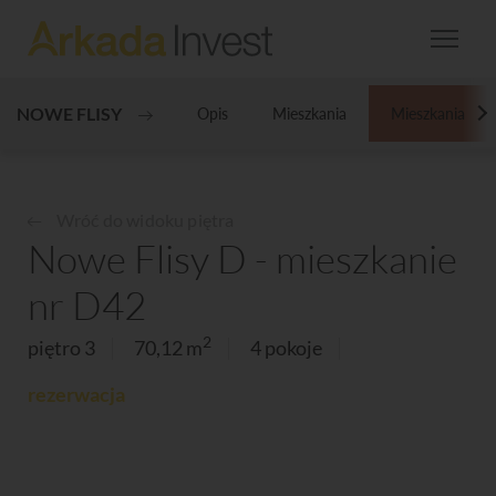
NOWE FLISY
Opis
Mieszkania
Mieszkania
N
Wróć do widoku piętra
Nowe Flisy D - mieszkanie
nr D42
2
piętro 3
70,12 m
4 pokoje
rezerwacja