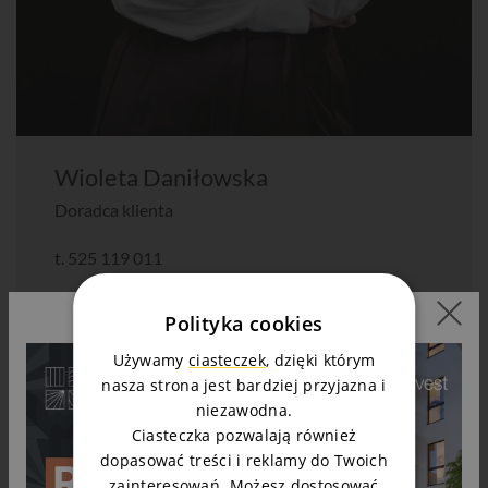
Wioleta Daniłowska
Doradca klienta
t.
525 119 011
Zapytaj o mieszkanie
Polityka cookies
Używamy
ciasteczek
, dzięki którym
nasza strona jest bardziej przyjazna i
niezawodna.
Ciasteczka pozwalają również
Zobacz podobne
dopasować treści i reklamy do Twoich
zainteresowań. Możesz dostosować