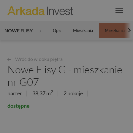
NOWE FLISY
Opis
Mieszkania
Mieszkania
N
Wróć do widoku piętra
Nowe Flisy G - mieszkanie
nr G07
2
parter
38,37 m
2 pokoje
dostępne