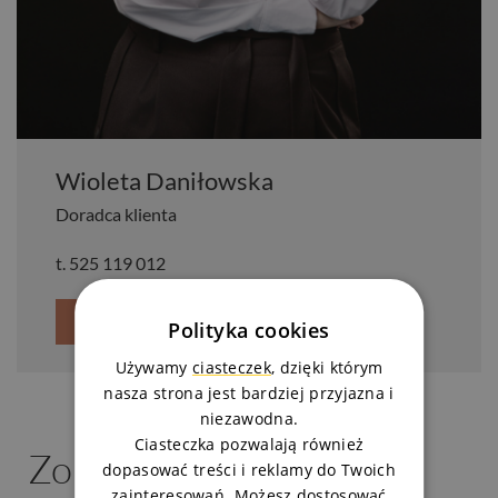
Wioleta Daniłowska
Doradca klienta
t.
525 119 012
Zapytaj o mieszkanie
Polityka cookies
Używamy
ciasteczek
, dzięki którym
nasza strona jest bardziej przyjazna i
niezawodna.
Ciasteczka pozwalają również
Zobacz podobne
dopasować treści i reklamy do Twoich
zainteresowań. Możesz dostosować