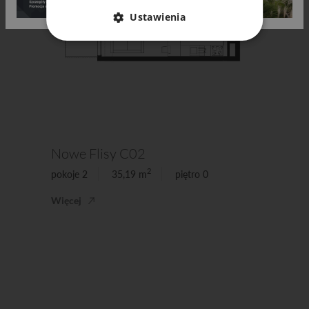
Ustawienia
Nowe Flisy C02
2
pokoje 2
35,19 m
piętro 0
Więcej