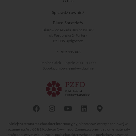
O nas
Sprawdź również
Biuro Sprzedaży
Biurowiec Arkada Business Park
ul. Fordońska 2 (Parter)
85-085 Bydgoszcz
Tel.
525 119 002
Poniedziałek – Piątek: 9:00 – 17:00
Sobota: umów się indywidualnie
Niniejsza strona ma charakter informacyjny, nie stanowi oferty handlowej w
rozumieniu Art. 66 § 1 Kodeksu Cywilnego. Zamieszczone na stronie materiały
graficzne, w tym wizualizacje, mają charakter wyłącznie poglądowy, a wygląd