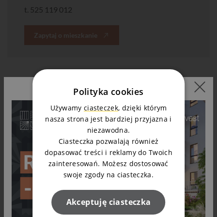
t.
525 119 012
Zapytaj o mieszkanie
Polityka cookies
Zobacz podobne
Używamy
ciasteczek
, dzięki którym
nasza strona jest bardziej przyjazna i
niezawodna.
Ciasteczka pozwalają również
dopasować treści i reklamy do Twoich
zainteresowań. Możesz dostosować
swoje zgody na ciasteczka.
Akceptuję ciasteczka