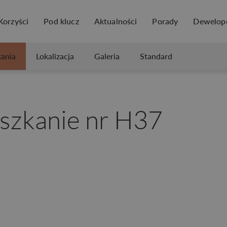
Korzyści
Pod klucz
Aktualności
Porady
Dewelop
ania
Lokalizacja
Galeria
Standard
eszkanie nr H37