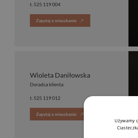
t.
525 119 004
Zapytaj o mieszkanie
Wioleta Daniłowska
Doradca klienta
t.
525 119 012
Zapytaj o mieszkanie
Używamy
Ciasteczk