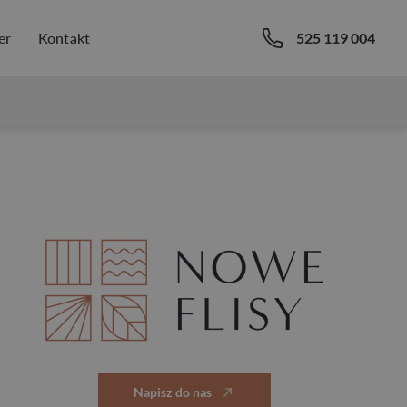
er
Kontakt
525 119 004
Napisz do nas