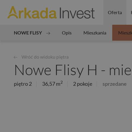
Oferta
NOWE FLISY
Opis
Mieszkania
Mieszk
Wróć do widoku piętra
Nowe Flisy H - mi
2
piętro 2
36,57 m
2 pokoje
sprzedane