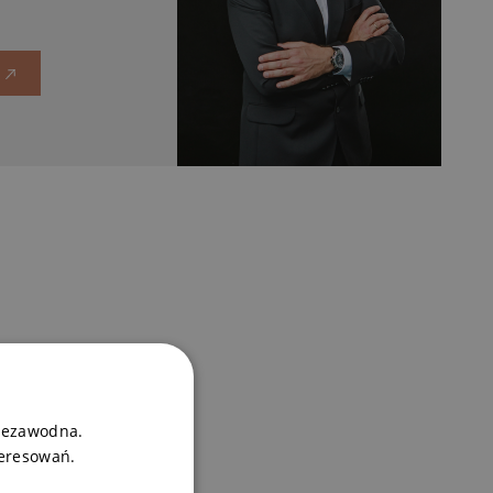
niezawodna.
teresowań.