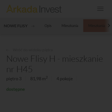
NOWE FLISY
Opis
Mieszkania
Mieszkania
N
Wróć do widoku piętra
Nowe Flisy H - mieszkanie
nr H45
2
piętro 3
81,98 m
4 pokoje
dostępne