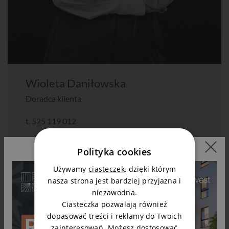
Wioleta Daniłowska
Doradca klienta
t.
525 119 012
Zapytaj o mieszkanie
Polityka cookies
Używamy
ciasteczek
, dzięki którym
nasza strona jest bardziej przyjazna i
niezawodna.
Ciasteczka pozwalają również
Zobacz podobne
dopasować treści i reklamy do Twoich
zainteresowań. Możesz dostosować