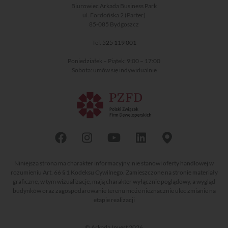
Biurowiec Arkada Business Park
ul. Fordońska 2 (Parter)
85-085 Bydgoszcz
Tel.
525 119 001
Poniedziałek – Piątek: 9:00 – 17:00
Sobota: umów się indywidualnie
Niniejsza strona ma charakter informacyjny, nie stanowi oferty handlowej w
rozumieniu Art. 66 § 1 Kodeksu Cywilnego. Zamieszczone na stronie materiały
graficzne, w tym wizualizacje, mają charakter wyłącznie poglądowy, a wygląd
budynków oraz zagospodarowanie terenu może nieznacznie ulec zmianie na
etapie realizacji
© Arkada Invest 2026