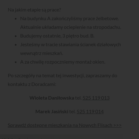
Na jakim etapie są prace?
Na budynku A zakończyliśmy prace żelbetowe.
Aktualnie układamy ocieplenie na stropodachu.
Budujemy ostatnie, 3 piętro bud. B.
Jesteśmy w tracie stawiania ścianek działowych
wewnątrz mieszkań.
A za chwilę rozpoczniemy montaż okien.
Po szczegóły na temat tej inwestycji, zapraszamy do
kontaktu z Doradcami:
Wioleta Daniłowska
tel.
525 119 013
Marek Jasiński
tel.
525 119 014
Sprawdź dostępne mieszkania na Nowych Flisach >>>