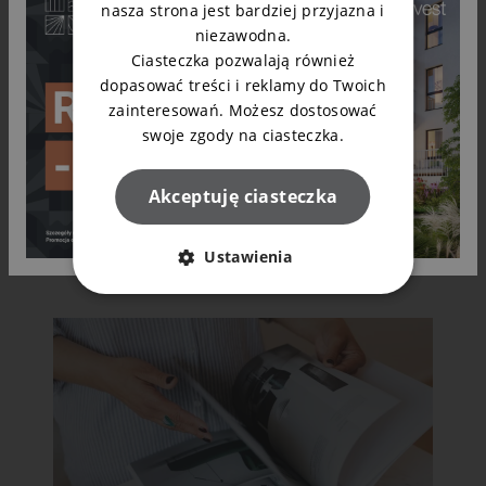
nasza strona jest bardziej przyjazna i
niezawodna.
Ciasteczka pozwalają również
10.11.2025
dopasować treści i reklamy do Twoich
zainteresowań. Możesz dostosować
Duże mieszkanie w Bydgoszczy czy
swoje zgody na ciasteczka.
dom pod miastem?
Akceptuję ciasteczka
Czytaj dalej
Ustawienia