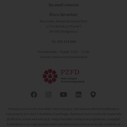
Sprawdź również
Biuro Sprzedaży
Biurowiec Arkada Business Park
ul. Fordońska 2 (Parter)
85-085 Bydgoszcz
Tel.
525 119 008
Poniedziałek – Piątek: 9:00 – 17:00
Sobota: umów się indywidualnie
Niniejsza strona ma charakter informacyjny, nie stanowi oferty handlowej w
rozumieniu Art. 66 § 1 Kodeksu Cywilnego. Zamieszczone na stronie materiały
graficzne, w tym wizualizacje, mają charakter wyłącznie poglądowy, a wygląd
budynków oraz zagospodarowanie terenu może nieznacznie ulec zmianie na