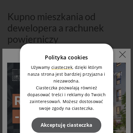
Kupno mieszkania od
dewelopera a rachunek
powierniczy
W obliczu wprowadzenia nowych regulacji zakup
Polityka cookies
mieszkania bezpośrednio od dewelopera prezentuje się
Używamy
ciasteczek
, dzięki którym
jako opcja o wielu zaletach dla kupujących
. Głównie ze
nasza strona jest bardziej przyjazna i
względu na podwyższenie poziomu bezpieczeństwa
niezawodna.
finansowego transakcji, dzięki obligatoryjnemu
Ciasteczka pozwalają również
wykorzystaniu rachunków powierniczych. Za sprawą tego
dopasować treści i reklamy do Twoich
mechanizmu, zagrożenie utraty środków finansowych
zainteresowań. Możesz dostosować
swoje zgody na ciasteczka.
wpłaconych na poczet zakupu jest znacząco ograniczone.
Taki wymóg zapewnia większą przejrzystość i
Akceptuję ciasteczka
bezpieczeństwo procesu zakupowego, co niewątpliwie