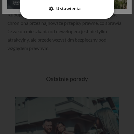
stanowi solidne zabezpieczenie interesów nabywców.
Ustawienia
Kupujący mogą być także pewni, że ich inwestycja jest
chroniona przez najnowsze przepisy prawne, co sprawia,
że zakup mieszkania od dewelopera jest nie tylko
atrakcyjny, ale przede wszystkim bezpieczny pod
względem prawnym.
Ostatnie porady