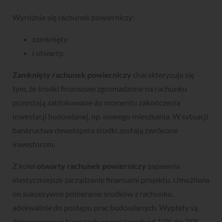
Wyróżnia się rachunek powierniczy:
zamknięty
i otwarty.
Zamknięty rachunek powierniczy
charakteryzuje się
tym, że środki finansowe zgromadzone na rachunku
pozostają zablokowane do momentu zakończenia
inwestycji budowlanej, np. nowego mieszkania. W sytuacji
bankructwa dewelopera środki zostają zwrócone
inwestorom.
Z kolei
otwarty rachunek powierniczy
zapewnia
elastyczniejsze zarządzanie finansami projektu. Umożliwia
on sukcesywne pobieranie środków z rachunku,
adekwatnie do postępu prac budowlanych. Wypłaty są
dokonywane w transzach wynoszących od 10% do 25%