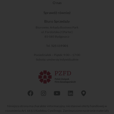
O nas
Sprawdź również
Biuro Sprzedaży
Biurowiec Arkada Business Park
ul. Fordońska 2 (Parter)
85-085 Bydgoszcz
Tel.
525 119 001
Poniedziałek – Piątek: 9:00 – 17:00
Sobota: umów się indywidualnie
Niniejsza strona ma charakter informacyjny, nie stanowi oferty handlowej w
rozumieniu Art. 66 § 1 Kodeksu Cywilnego. Zamieszczone na stronie materiały